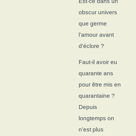
Est-ce dans un
obscur univers
q
ue germe
l’amour avant
d’éclore ?
Faut-il avoir eu
quarante ans
p
our être mis en
quarantaine ?
Depuis
longtemps on
n’est plus