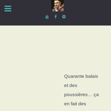
Quarante balais
et des
poussières… ç
a
en fait des