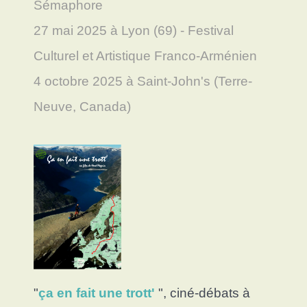
Sémaphore
27 mai 2025 à Lyon (69) - Festival
Culturel et Artistique Franco-Arménien
4 octobre 2025 à Saint-John's (Terre-
Neuve, Canada)
"
ça en fait une trott'
",
ciné-débats à